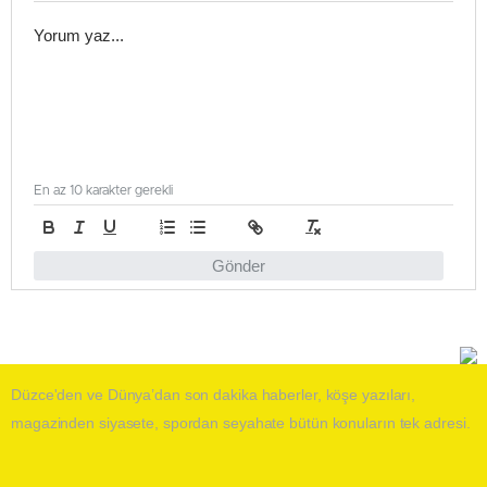
En az 10 karakter gerekli
Gönder
Düzce'den ve Dünya’dan son dakika haberler, köşe yazıları,
magazinden siyasete, spordan seyahate bütün konuların tek adresi.