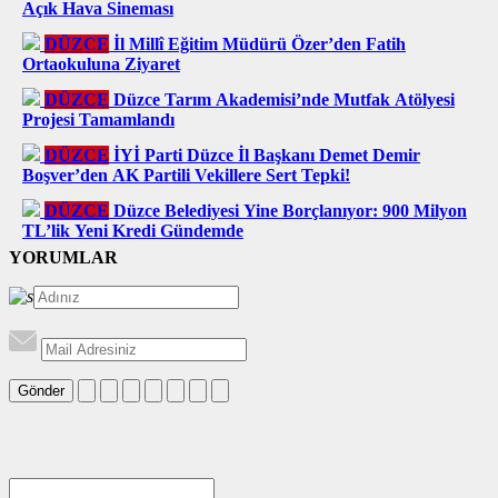
Açık Hava Sineması
DÜZCE
İl Millî Eğitim Müdürü Özer’den Fatih
Ortaokuluna Ziyaret
DÜZCE
Düzce Tarım Akademisi’nde Mutfak Atölyesi
Projesi Tamamlandı
DÜZCE
İYİ Parti Düzce İl Başkanı Demet Demir
Boşver’den AK Partili Vekillere Sert Tepki!
DÜZCE
Düzce Belediyesi Yine Borçlanıyor: 900 Milyon
TL’lik Yeni Kredi Gündemde
YORUMLAR
Gönder