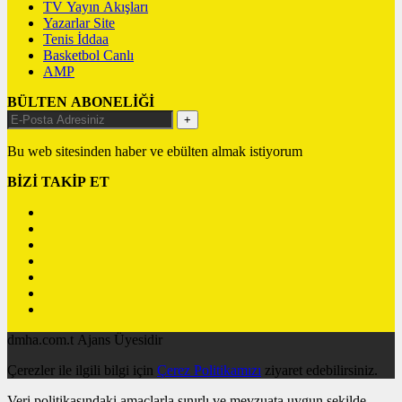
TV Yayın Akışları
Yazarlar Site
Tenis İddaa
Basketbol Canlı
AMP
BÜLTEN ABONELİĞİ
+
Bu web sitesinden haber ve ebülten almak istiyorum
BİZİ TAKİP ET
dmha.com.t Ajans Üyesidir
Çerezler ile ilgili bilgi için
Çerez Politikamızı
ziyaret edebilirsiniz.
Veri politikasındaki amaçlarla sınırlı ve mevzuata uygun şekilde