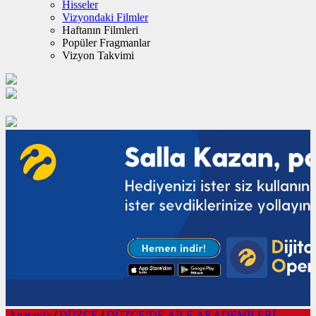
Hisseler
Vizyondaki Filmler
Haftanın Filmleri
Popüler Fragmanlar
Vizyon Takvimi
Anasayfa
/
DÜZCE
/
DÜZCE’DE AİLE AKADEMİLERİ