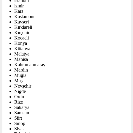
istanbul
izmir
Kars
Kastamonu
Kayseri
Kırklareli
Kırşehir
Kocaeli
Konya
Kütahya
Malatya
Manisa
Kahramanmaraş
Mardin
Muğla
Muş
Nevşehir
Niğde
Ordu
Rize
Sakarya
Samsun
Siirt
Sinop
Sivas