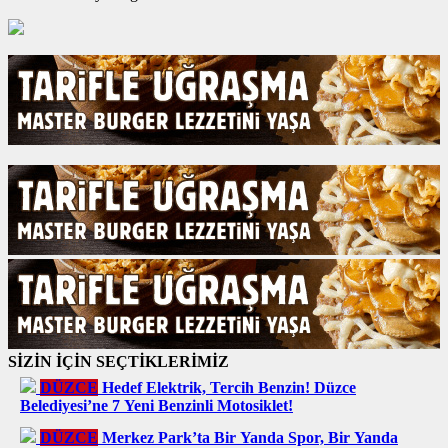
SİZİN İÇİN SEÇTİKLERİMİZ
DÜZCE
Hedef Elektrik, Tercih Benzin! Düzce
Belediyesi’ne 7 Yeni Benzinli Motosiklet!
DÜZCE
Merkez Park’ta Bir Yanda Spor, Bir Yanda