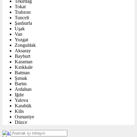
Tekirdağ
Tokat
Trabzon
Tunceli
Şanlıurfa
Uşak
Van
Yozgat
Zonguldak
Aksaray
Bayburt
Karaman
Kırıkkale
Batman
Şırnak
Bartın
Ardahan
Iğdır
Yalova
Karabük
Kilis
Osmaniye
Düzce