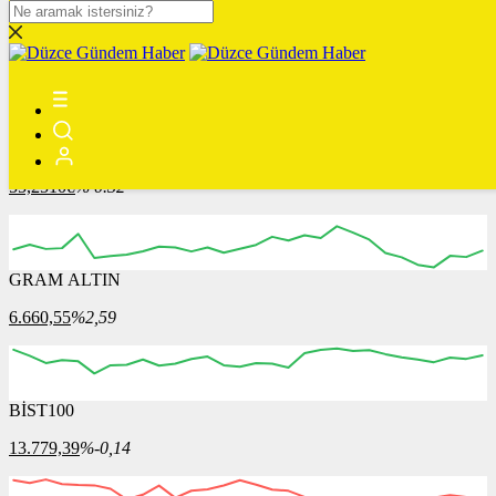
DOLAR
47,7436
$
% 0.18
EURO
55,2510
€
% 0.32
GRAM ALTIN
6.660,55
%2,59
BİST100
13.779,39
%-0,14