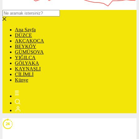
Ana Sayfa
DÜZCE
AKÇAKOCA
BEYKÖY
GÜMÜŞOVA
YIĞILCA
GÖLYAKA
KAYNAŞLI
ÇİLİMLİ
Künye