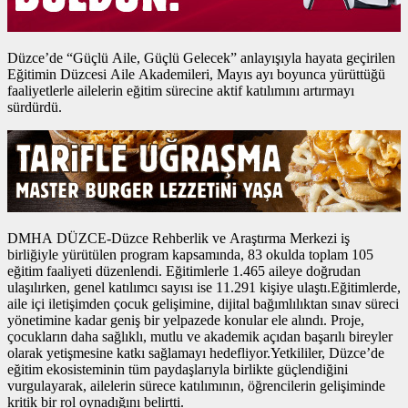
Düzce’de “Güçlü Aile, Güçlü Gelecek” anlayışıyla hayata geçirilen
Eğitimin Düzcesi Aile Akademileri, Mayıs ayı boyunca yürüttüğü
faaliyetlerle ailelerin eğitim sürecine aktif katılımını artırmayı
sürdürdü.
DMHA DÜZCE-Düzce Rehberlik ve Araştırma Merkezi iş
birliğiyle yürütülen program kapsamında, 83 okulda toplam 105
eğitim faaliyeti düzenlendi. Eğitimlerle 1.465 aileye doğrudan
ulaşılırken, genel katılımcı sayısı ise 11.291 kişiye ulaştı.Eğitimlerde,
aile içi iletişimden çocuk gelişimine, dijital bağımlılıktan sınav süreci
yönetimine kadar geniş bir yelpazede konular ele alındı. Proje,
çocukların daha sağlıklı, mutlu ve akademik açıdan başarılı bireyler
olarak yetişmesine katkı sağlamayı hedefliyor.Yetkililer, Düzce’de
eğitim ekosisteminin tüm paydaşlarıyla birlikte güçlendiğini
vurgulayarak, ailelerin sürece katılımının, öğrencilerin gelişiminde
kritik bir rol oynadığını belirtti.