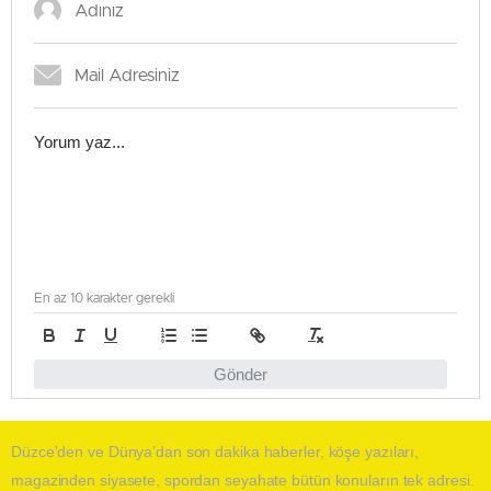
En az 10 karakter gerekli
Gönder
Düzce'den ve Dünya’dan son dakika haberler, köşe yazıları,
magazinden siyasete, spordan seyahate bütün konuların tek adresi.