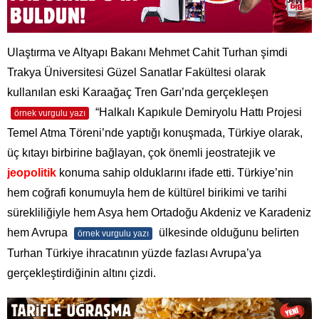
Ulaştırma ve Altyapı Bakanı Mehmet Cahit Turhan şimdi
Trakya Üniversitesi Güzel Sanatlar Fakültesi olarak
kullanılan eski Karaağaç Tren Garı’nda gerçekleşen
“Halkalı Kapıkule Demiryolu Hattı Projesi
örnek vurgulu yazı
Temel Atma Töreni’nde yaptığı konuşmada, Türkiye olarak,
üç kıtayı birbirine bağlayan, çok önemli jeostratejik ve
jeopolitik
konuma sahip olduklarını ifade etti. Türkiye’nin
hem coğrafi konumuyla hem de kültürel birikimi ve tarihi
sürekliliğiyle hem Asya hem Ortadoğu Akdeniz ve Karadeniz
hem Avrupa
ülkesinde olduğunu belirten
örnek vurgulu yazı
Turhan Türkiye ihracatının yüzde fazlası Avrupa’ya
gerçekleştirdiğinin altını çizdi.