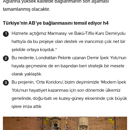
Ağlarına yüksek kalitede bağlanmanın son aşaması
tamamlanmış olacaktır.
Türkiye’nin AB’ye bağlanmasını temsil ediyor h4
Hizmete açtığımız Marmaray ve Bakü-Tiflis-Kars Demiryolu
hattıyla da bu projeye olan destek ve inancımızı çok net bir
şekilde ortaya koyduk.”
Bu nedenle, Londra’dan Pekin’e uzanan Demir İpek Yolu’nun
hayata geçmesine de en başından beri stratejik bir mesele
olarak yaklaştık.
Bu projenin, ‘Orta Koridoru’, bizim deyimimizle ‘Modern İpek
Yolu’nun hayatiyet kazanması için son dönemde ülkemiz
genelinde, doğu-batı ve kuzey-güney ekseninde çok büyük
işlere imza attık