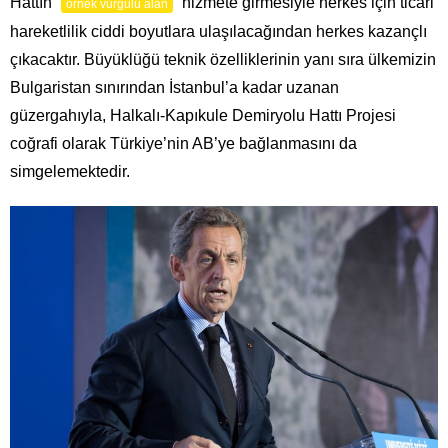
Hattın
hizmete girmesiyle herkes için ticari
örnek vurgulu alan
hareketlilik ciddi boyutlara ulaşılacağından herkes kazançlı
çıkacaktır. Büyüklüğü teknik özelliklerinin yanı sıra ülkemizin
Bulgaristan sınırından İstanbul’a kadar uzanan
güzergahıyla, Halkalı-Kapıkule Demiryolu Hattı Projesi
coğrafi olarak Türkiye’nin AB’ye bağlanmasını da
simgelemektedir.